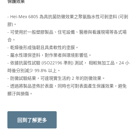
保護效果
- Hei-Mex 6805 為具抗菌防黴效果之聚氨酯水性可剝塗料 (可剝
膠)。
- 可使用於一般塑膠製品、住宅設備、醫療與看護現場等各式場
合。
- 乾燥後形成強韌且具柔軟性的塗膜。
- 屬水性環保塗料，對作業者與環境影響低。
- 依據抗菌性試驗 (ISO22196 準則) 測試， 相較無加工品，24 小
時後分別減少 99.8% 以上。
- 防黴試驗結果，可達現實生活約 2 年的防黴效果。
- 透過將製品塗佈於表面，同時也可對表面產生保護效果，避免
髒汙與損傷。
回到了解更多