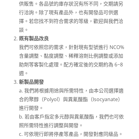
供販售。各品號的庫存狀況有所不同，交期請另
行洽詢。除了現有產品外，也有開發品可供選
擇。若您找不到符合需求的等級，歡迎與我們洽
談。
既有製品改良
我們可依照您的需求，針對現有型號進行 NCO%
含量調整、黏度調整、稀釋溶劑比例調整或添加
助劑等客製化處理。配方確定後的交期約為 6~8
週。
新製品開發
a. 我們將根據用途與所需特性，由本公司選擇適
合的聚醇（Polyol）與異氰酸酯（Isocyanate）
進行開發。
b. 若由客戶指定多元醇與異氰酸酯，我們也可依
照所需特性進行調整與開發。
c. 可依現行即將停產等產品，開發對應同級品。