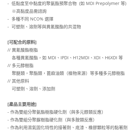
- 低黏度至中黏度的聚氨酯預聚合物 (如 MDI Prepolymer 等)
※高黏度品需諮詢
- 多種不同 NCO% 選擇
- 可塑劑、溶劑等與異氰酸酯的共混物
[可配合的原料]
// 異氰酸酯樹脂
各種異氰酸酯，如 MDI、IPDI、H12MDI、XDI、H6XDI 等
// 多元醇樹脂
聚醚類，聚酯類，蓖麻油類（植物來源）等多種多元醇樹脂
// 其他原料
可塑劑、溶劑、添加劑
[產品主要用途]
- 作為雙組分聚氨酯樹脂硬化劑（與多元醇類反應）
- 作為雙組分聚脲樹脂硬化劑（與多胺類反應）
- 作為利用濕氣固化特性的接著劑、底漆、橡膠顆粒等的黏著劑