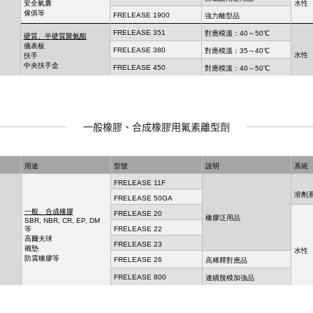
一般橡膠、合成橡膠用氟素離型劑