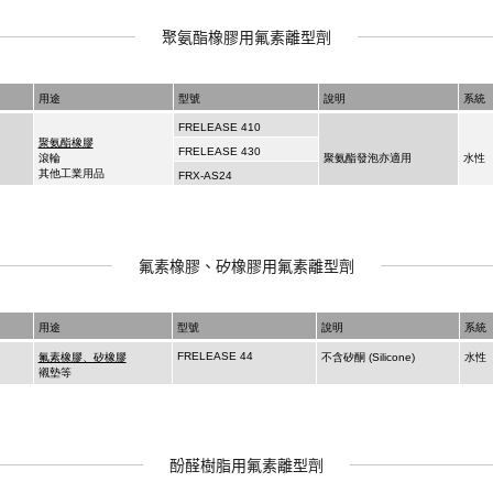
聚氨酯橡膠用氟素離型劑
氟素橡膠、矽橡膠用氟素離型劑
酚醛樹脂用氟素離型劑