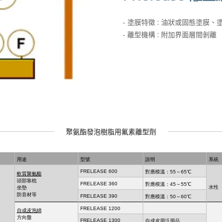
- 塗膜特徵 : 油狀或固態塗膜
- 離型機構 : 附加界面層間剝離
聚氨酯發泡樹脂用氟素離型劑