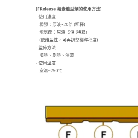
[FRelease 氟素離型劑的使用方法]
- 使用濃度
橡膠：原液~20倍 (稀釋)
聚氨酯：原液~5倍 (稀釋)
(依離型性，可再調整稀釋程度)
- 塗佈方法
噴塗、刷塗、浸漬
- 使用溫度
室溫~250℃