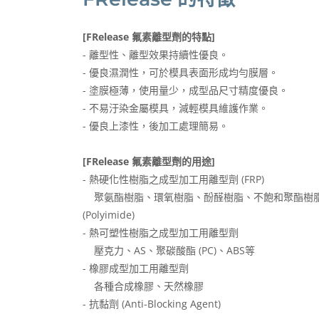
[FRelease
氟素離型劑的特點]
- 離型性、離型效果持續性優良。
- 優良濕潤性，可於模具表面形成均勻膜層。
- 塗膜極薄，使用量少，成型品尺寸精度優良。
- 不易汙染金屬模具，減輕模具維護作業。
- 優良上漆性，後加工處理簡易。
[FRelease 氟素離型劑的用途]
- 熱硬化性樹脂之成型加工用離型劑 (FRP)
聚氨酯樹脂、環氧樹脂、酚醛樹脂、不飽和聚酯樹
(Polyimide)
- 熱可塑性樹脂之成型加工用離型劑
壓克力、AS、聚碳酸酯 (PC)、ABS等
- 橡膠成型加工用離型劑
各種合成橡膠、天然橡膠
- 抗黏劑 (Anti-Blocking Agent)